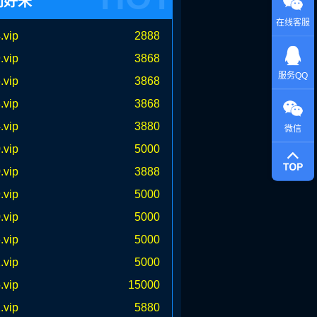
门好米
在线客服
.vip
2888
.vip
3868
服务QQ
.vip
3868
.vip
3868
.vip
3880
微信
.vip
5000
.vip
3888
.vip
5000
.vip
5000
.vip
5000
.vip
5000
.vip
15000
.vip
5880