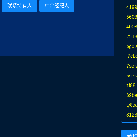
联系持有人
中介经纪人
4199
5608
4008
2518
pgx.
i7cL
7se.
5se.
zf88.
39be
ty8.
8123