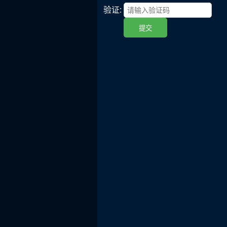
验证:
提交