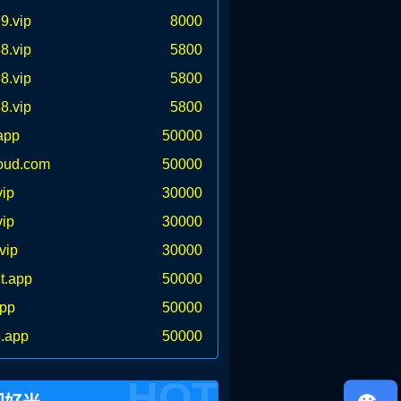
9.vip
8000
8.vip
5800
8.vip
5800
8.vip
5800
app
50000
oud.com
50000
vip
30000
vip
30000
vip
30000
t.app
50000
app
50000
.app
50000
HOT